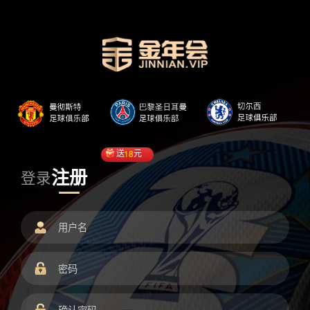
送
18
元
注册
登录